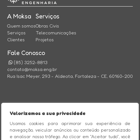
A Moksa
Serviços
Quem somos
Obras Civis
Serviços
Telecomunicações
Clientes
Projetos
Fale Conosco
(85) 3252-8813
contato@moksa.eng.br
Rua Isac Meyer, 293 - Aldeota, Fortaleza - CE, 60160-200
@Imagine Comunicação Digital
Valorizamos a sua privacidade
CERTIFICAÇÕES
Usamos cookies para aprimorar sua experiência de
navegação, veicular anúncios ou conteúdo personalizado
e analisar nosso tráfego. Ao clicar em "Aceitar tudo", você