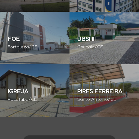
FOE
UBSI III
Fortaleza/CE
Caucaia/CE
IGREJA
PIRES FERREIRA
Pacatuba/CE
Santo Antonio/CE