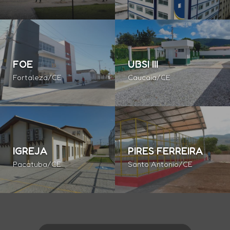
FOE
UBSI III
Fortaleza/CE
Caucaia/CE
IGREJA
PIRES FERREIRA
Pacatuba/CE
Santo Antonio/CE