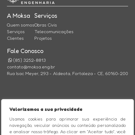
A Moksa
Serviços
Quem somos
Obras Civis
Serviços
Telecomunicações
Clientes
Projetos
Fale Conosco
(85) 3252-8813
contato@moksa.eng.br
Rua Isac Meyer, 293 - Aldeota, Fortaleza - CE, 60160-200
@Imagine Comunicação Digital
Valorizamos a sua privacidade
CERTIFICAÇÕES
Usamos cookies para aprimorar sua experiência de
navegação, veicular anúncios ou conteúdo personalizado
e analisar nosso tráfego. Ao clicar em "Aceitar tudo", você