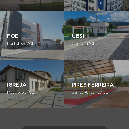
FOE
UBSI III
Fortaleza/CE
Caucaia/CE
IGREJA
PIRES FERREIRA
Pacatuba/CE
Santo Antonio/CE