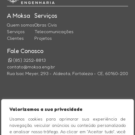
A Moksa
Serviços
Quem somos
Obras Civis
Serviços
Telecomunicações
Clientes
Projetos
Fale Conosco
(85) 3252-8813
contato@moksa.eng.br
Rua Isac Meyer, 293 - Aldeota, Fortaleza - CE, 60160-200
@Imagine Comunicação Digital
Valorizamos a sua privacidade
CERTIFICAÇÕES
Usamos cookies para aprimorar sua experiência de
navegação, veicular anúncios ou conteúdo personalizado
e analisar nosso tráfego. Ao clicar em "Aceitar tudo", você