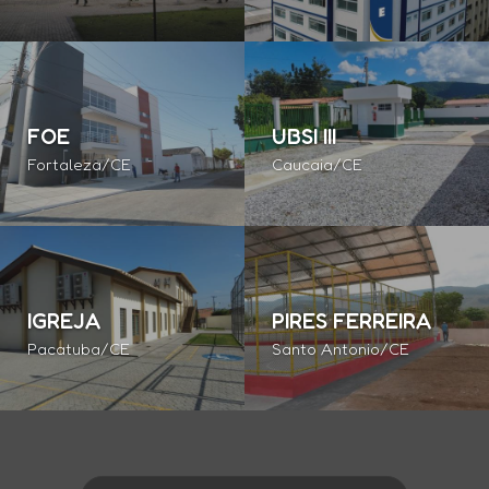
FOE
UBSI III
Fortaleza/CE
Caucaia/CE
IGREJA
PIRES FERREIRA
Pacatuba/CE
Santo Antonio/CE