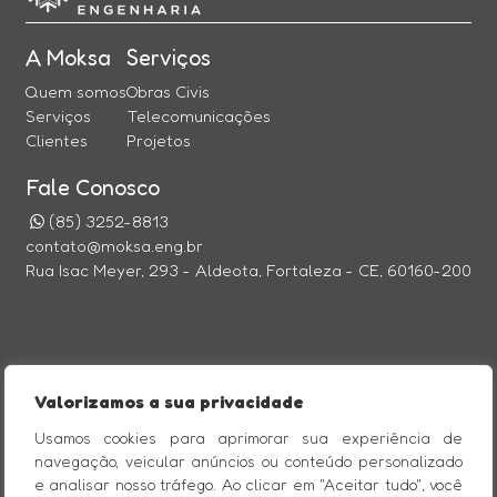
A Moksa
Serviços
Quem somos
Obras Civis
Serviços
Telecomunicações
Clientes
Projetos
Fale Conosco
(85) 3252-8813
contato@moksa.eng.br
Rua Isac Meyer, 293 - Aldeota, Fortaleza - CE, 60160-200
@Imagine Comunicação Digital
Valorizamos a sua privacidade
CERTIFICAÇÕES
Usamos cookies para aprimorar sua experiência de
navegação, veicular anúncios ou conteúdo personalizado
e analisar nosso tráfego. Ao clicar em "Aceitar tudo", você