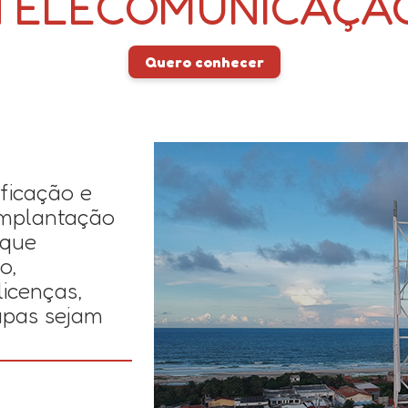
TELECOMUNICAÇÃ
Quero conhecer
ficação e
implantação
 que
o,
icenças,
apas sejam