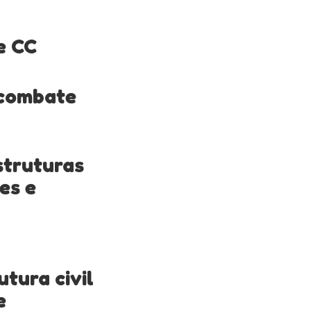
e CC
 combate
struturas
es e
tura civil
e