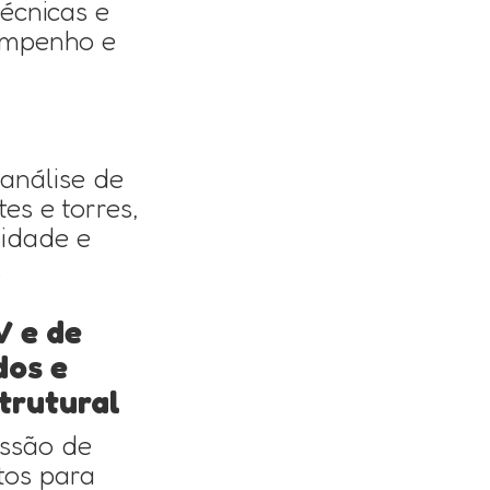
écnicas e
empenho e
 análise de
es e torres,
lidade e
.
V e de
dos e
trutural
issão de
tos para