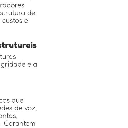
eradores
strutura de
 custos e
truturais
turas
egridade e a
cos que
des de voz,
antas,
s. Garantem