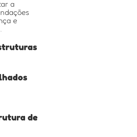
tar a
fundações
nça e
.
struturas
lhados
rutura de