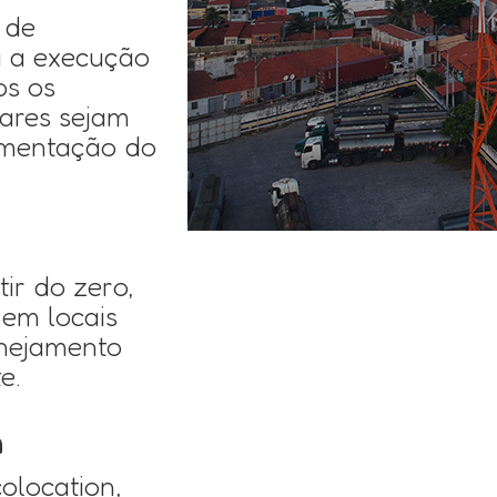
 de
a a execução
os os
tares sejam
lementação do
ir do zero,
 em locais
anejamento
e.
n
olocation,